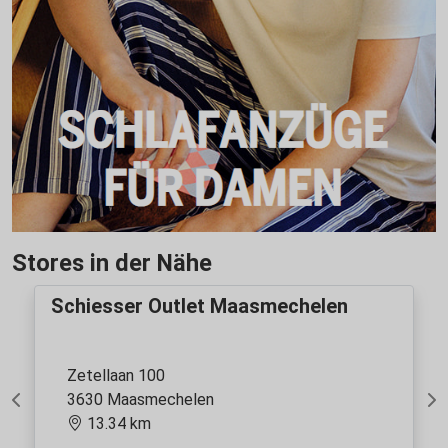
Stores in der Nähe
Schiesser Outlet Maasmechelen
Zetellaan 100
3630 Maasmechelen
Previous
Ne
13.34 km