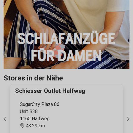
Stores in der Nähe
Schiesser Outlet Halfweg
SugarCity Plaza 86
Unit B38
1165 Halfweg
Previous
Ne
43.29 km