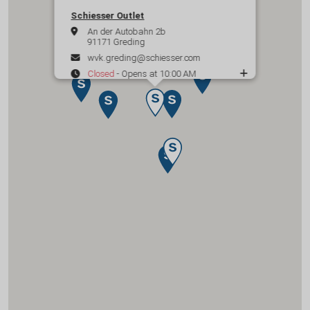
Schiesser Outlet
An der Autobahn 2b
91171 Greding
wvk.greding@schiesser.com
Closed
- Opens at 10:00 AM