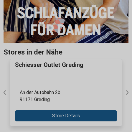
Stores in der Nähe
Schiesser Outlet Greding
An der Autobahn 2b
Previous
Ne
91171 Greding
Store Details