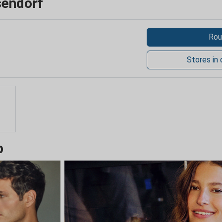
sendorf
Rou
Stores in
p