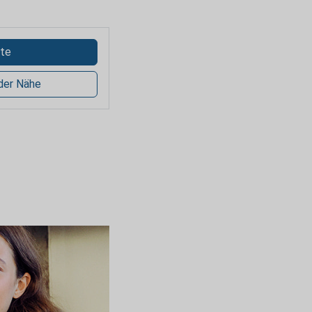
te
 der Nähe