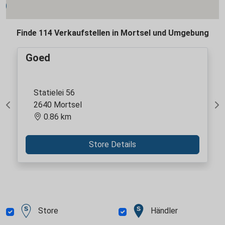
Finde 114 Verkaufstellen in Mortsel und Umgebung
Goed
Statielei 56
2640 Mortsel
Previous
Ne
0.86 km
Store Details
Store
Händler