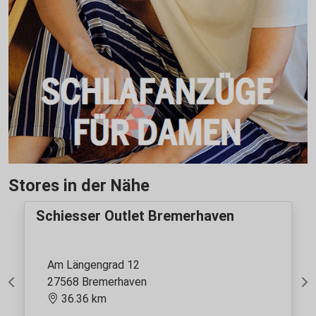
Stores in der Nähe
Schiesser Outlet Bremerhaven
Am Längengrad 12
27568 Bremerhaven
Previous
Ne
36.36 km