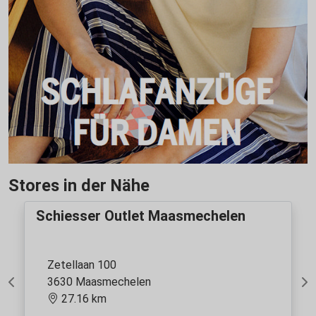
Stores in der Nähe
Schiesser Outlet Maasmechelen
Zetellaan 100
3630 Maasmechelen
Previous
Ne
27.16 km