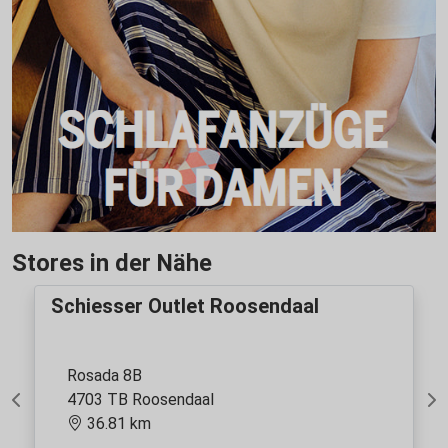
Stores in der Nähe
Schiesser Outlet Roosendaal
Rosada 8B
4703 TB Roosendaal
Previous
Ne
36.81 km