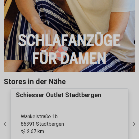
Stores in der Nähe
Schiesser Outlet Stadtbergen
Wankelstraße 1b
86391 Stadtbergen
Previous
Ne
2.67 km