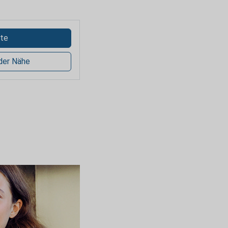
te
 der Nähe