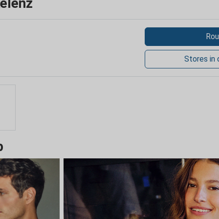
elenz
Rou
Stores in
p