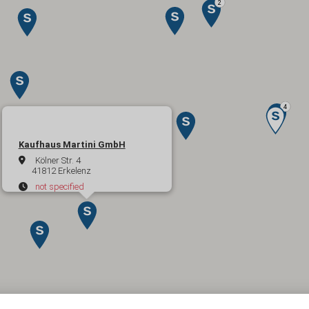
Kaufhaus Martini GmbH
Kölner Str. 4
41812 Erkelenz
not specified