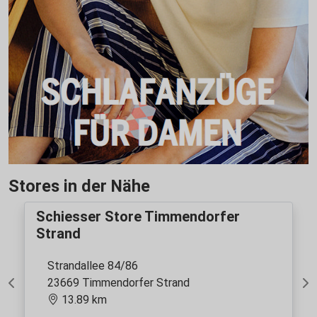
Stores in der Nähe
Schiesser Store Timmendorfer
Strand
Strandallee 84/86
23669 Timmendorfer Strand
Previous
Ne
13.89 km