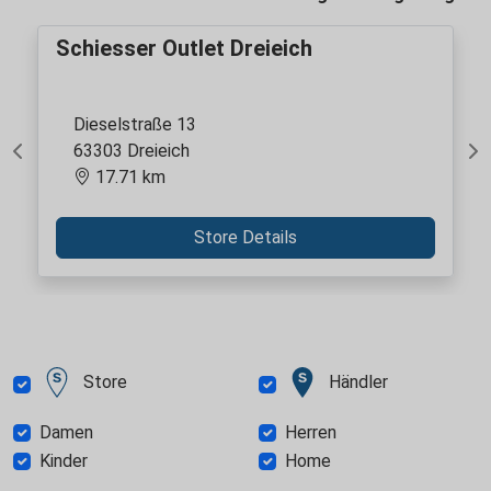
Schiesser Outlet Dreieich
Dieselstraße 13
63303 Dreieich
Previous
Ne
17.71 km
Store Details
Store
Händler
Damen
Herren
Kinder
Home