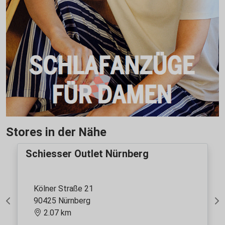
Stores in der Nähe
Schiesser Outlet Nürnberg
Kölner Straße 21
90425 Nürnberg
Previous
Ne
2.07 km