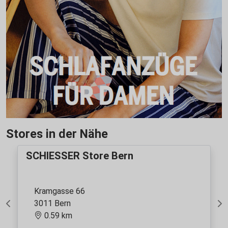
Stores in der Nähe
SCHIESSER Store Bern
Kramgasse 66
3011 Bern
Previous
Ne
0.59 km