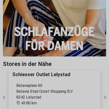
Stores in der Nähe
Schiesser Outlet Lelystad
Bataviaplein 60
Batavia Stad Outet Shopping B.V
8242 Lelystad
Previous
Ne
43.80 km